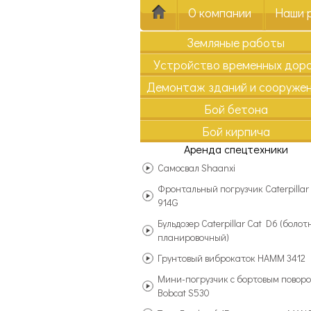
О компании
Наши 
Земляные работы
Устройство временных дор
Демонтаж зданий и сооруже
Бой бетона
Бой кирпича
Аренда спецтехники
Самосвал Shaanxi
Фронтальный погрузчик Caterpillar
914G
Бульдозер Caterpillar Cat D6 (болот
планировочный)
Грунтовый виброкаток HAMM 3412
Мини-погрузчик с бортовым повор
Bobcat S530