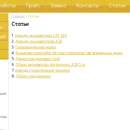
работы
Прайс
Заявка
Контакты
Статьи
Главная
\
Статьи
Статьи
ог
1.
Аренда экскаватора CAT 324
ний
2.
Аренда экскаваторов JCB
3.
Гидравлический молот
4.
Бульдозер caterpillar d6 при строительстве временных дорог
5.
Демонтаж дымовых труб
6.
Обзор экскаватор-погрузчика JCB 5 cx
7.
Аренда строительной техники
8.
Обзор спецтехники
ный,
отом