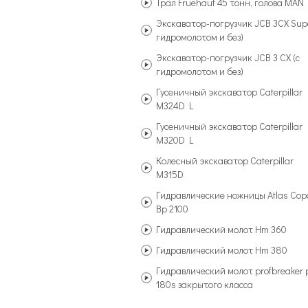
Трал Fruehauf 45 тонн, голова MAN
Экскаватор-погрузчик JCB 3CX Supe
гидромолотом и без)
Экскаватор-погрузчик JCB 3 CX (с
гидромолотом и без)
Гусеничный экскаватор Caterpillar
M324D L
Гусеничный экскаватор Caterpillar
M320D L
Колесный экскаватор Caterpillar
M315D
Гидравлические ножницы Atlas Cop
Bp 2100
Гидравлический молот Hm 360
Гидравлический молот Hm 380
Гидравлический молот profbreaker 
180s закрытого класса